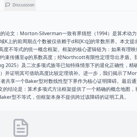
Discussion
文：Morton-Silverman一致有界猜想（1994）是算术动
域K上的前周期点个数被仅依赖于d和[K:ℚ]的常数所界。本文提
型高度不等式的统一概念框架。框架的核心逻辑链为：如果有理映
束传播至φ的系数高度；经Northcott有限性定理导出矛盾。
-Zhang 2025）及二次多项式族等已知特殊情形下的退化正确性，
并证明其可借助高度比较定理填补。进一步，我们揭示了Mort
——两者共享一个Baker型对数线性型下界作为核心证明障碍。最后
性。本文的结论是：算术多项式方法框架提供了一个精确的概念地图，
攻击的Baker型不等式，但框架本身不提供跨过该障碍的证明工具。