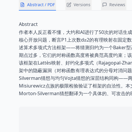
Abstract / PDF
Versions
Reviews
Abstract
作者本人反正看不懂，大约和AI进行了50次的对话生成的论
核心开放问题，断言P1上次数d≥2的有理映射在固定数
述算术多项式方法框架——将猜测归约为一个Baker
期点过多，它们的对称函数高度将被典范高度约束；该约
该框架在Lattès映射、好约化多项式（Rajagopal
架中的隐蔽漏洞（对称函数有理表达式的分母对消问题）
Silverman猜想与均匀Vojta猜想的深层结构同构
Misiurewicz点族的极限检验验证了框架的自洽
Morton-Silverman猜想翻译为一个具体的、可