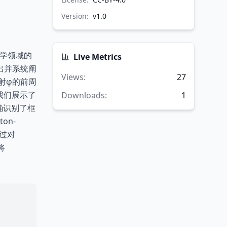
Version:
v
1.0
力学领域的
Live Metrics
出并系统阐
Views
:
27
射φ的前周
我们展示了
Downloads
:
1
精确识别了框
on-
通过对
将