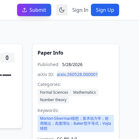
Submit
Sign In
Sign Up
Paper Info
Published:
5/28/2026
——
aiXiv ID:
aixiv.260528.000001
Categories:
Formal Sciences
Mathematics
Number theory
Keywords:
Morton-Silverman猜想；算术动力学；前
周期点；高度理论；Baker型不等式；Vojta
猜想
License:
CC-BY-4.0