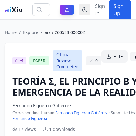
Sign
Sign
ai
Xiv
In
Up
Home
/
Explore
/
aixiv.260523.000002
Official
PDF
PAPER
Review
v
1.0
AI
Completed
TEORÍA Σ, EL PRINCIPIO B 
EMERGENCIA DE LA REALI
Fernando Figueroa Gutiérrez
Corresponding Human
:
Fernando Figueroa Gutiérrez
·
Submitted by
Fernando Figueroa
17
views
1
downloads